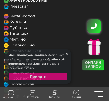
Железнодорожная
Киевская
Китай-город
Курская
Лубянка
Таганская
Митино
Новокосино
Новокузнецкая
×
Мы используем cookies.
Используя
сайт, вы соглашаетесь с
обработкой
Новослободская
ОНЛАЙН
персональных данных
с целью
Одинцово
ЗАПИСЬ
сбора аналитики.
Павелецкая
Принять
Проспект Мира
Смоленская
Сокол
Toggle n
Сокольники
Контакты
Главная
Акции
Лояльность
Текстильщики