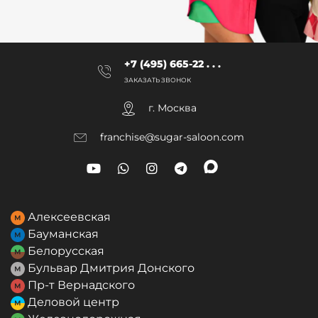
Демакияж
от 100 ₽
Удаление татуажа
от 1800 ₽
+7 (495) 665-22 . . .
ЗАКАЗАТЬ ЗВОНОК
Удаление татуировок 1 см
от 500 ₽
г. Москва
Карбоновый пилинг
от 2400 ₽
franchise@sugar-saloon.com
Омоложение одной зоны
от 2400 ₽
Омоложение кожи лица
от 3600 ₽
Алексеевская
Бауманская
Белорусская
Бульвар Дмитрия Донского
Пр-т Вернадского
Деловой центр