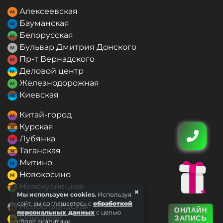
Алексеевская
Бауманская
Белорусская
Бульвар Дмитрия Донского
Пр-т Вернадского
Деловой центр
Железнодорожная
Киевская
Китай-город
Курская
Лубянка
Таганская
Митино
Новокосино
Новокузнецкая
×
Мы используем cookies.
Используя
сайт, вы соглашаетесь с
обработкой
Новослободская
ОНЛАЙН
персональных данных
с целью
Одинцово
ЗАПИСЬ
сбора аналитики.