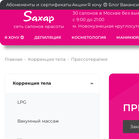
Абонементы и сертификаты
Акции
Я хочу 😍
Блог
Ваканс
30 салонов в Москве без вы
с 9:00 до 21:00
м. Новокузнецкая круглосут
сеть салонов красоты
Я ХОЧУ 😍
ДЕПИЛЯЦИЯ
КОСМЕТОЛОГИЯ
МАНИКЮР
Главная
-
Коррекция тела
-
Прессотерапия
Коррекция тела
LPG
ПР
Вакумный массаж
Зак