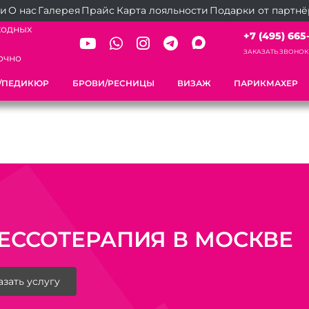
ии
О нас
Галерея
Прайс
Карта лояльности
Подарки от партн
ходных
+7 (495) 665-2
ЗАКАЗАТЬ ЗВОНОК
очно
/ПЕДИКЮР
БРОВИ/РЕСНИЦЫ
ВИЗАЖ
ПАРИКМАХЕР
ЕССОТЕРАПИЯ В МОСКВЕ
азать услугу