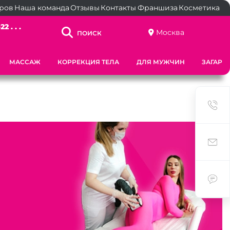
ёров
Наша команда
Отзывы
Контакты
Франшиза
Косметика
2 . . .
Москва
ПОИСК
МАССАЖ
КОРРЕКЦИЯ ТЕЛА
ДЛЯ МУЖЧИН
ЗАГАР