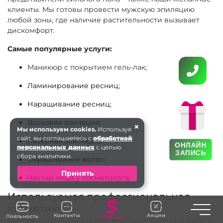
клиенты. Мы готовы провести мужскую эпиляцию
любой зоны, где наличие растительности вызывает
дискомфорт.
Самые популярные услуги:
Маникюр с покрытием гель-лак;
Ламинирование ресниц
;
Наращивание ресниц
;
Восковая эпиляция;
×
Мы используем cookies.
Используя
сайт, вы соглашаетесь с
обработкой
Лазерная эпиляция;
ОНЛАЙН
персональных данных
с целью
ЗАПИСЬ
сбора аналитики.
Окрашивание волос;
Принять
Чистки лица у косметолога;
Используемая профессиональная
косметика
Toggle n
Контакты
Акции
Лояльность
Главная
Достижению столь значительных результатов в работе