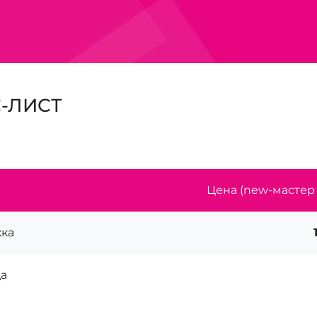
-ЛИСТ
Цена (new-мастер /
ка
а