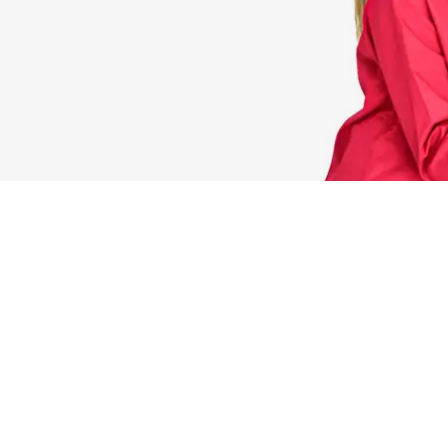
осква
franchise@suga