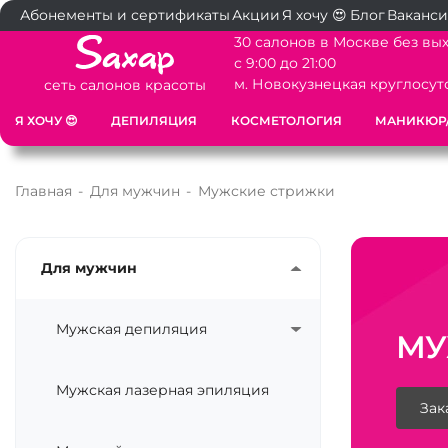
Абонементы и сертификаты
Акции
Я хочу 😍
Блог
Ваканс
30 салонов в Москве без вы
с 9:00 до 21:00
м. Новокузнецкая круглосут
сеть салонов красоты
Я ХОЧУ 😍
ДЕПИЛЯЦИЯ
КОСМЕТОЛОГИЯ
МАНИКЮР
Главная
-
Для мужчин
-
Мужские стрижки
Для мужчин
Мужская депиляция
МУ
Мужская лазерная эпиляция
Зак