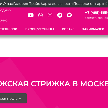
ии
О нас
Галерея
Прайс
Карта лояльности
Подарки от партн
ходных
+7 (495) 665-2
ЗАКАЗАТЬ ЗВОНОК
очно
/ПЕДИКЮР
БРОВИ/РЕСНИЦЫ
ВИЗАЖ
ПАРИКМАХЕР
ЖСКАЯ СТРИЖКА В МОСК
азать услугу