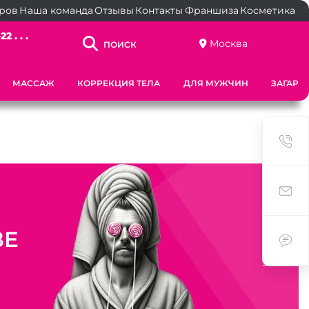
ёров
Наша команда
Отзывы
Контакты
Франшиза
Косметика
2 . . .
Москва
ПОИСК
МАССАЖ
КОРРЕКЦИЯ ТЕЛА
ДЛЯ МУЖЧИН
ЗАГАР
ВЕ