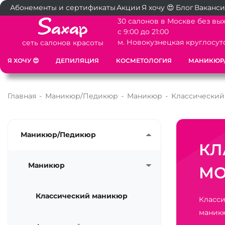
Абонементы и сертификаты
Акции
Я хочу 😍
Блог
Ваканс
30 салонов в Москве без вы
с 9:00 до 21:00
м. Новокузнецкая круглосут
сеть салонов красоты
Я ХОЧУ 😍
ДЕПИЛЯЦИЯ
КОСМЕТОЛОГИЯ
МАНИКЮР
Главная
-
Маникюр/Педикюр
-
Маникюр
-
Классический
Маникюр/Педикюр
КЛ
Маникюр
МО
Классический маникюр
Класси
маник