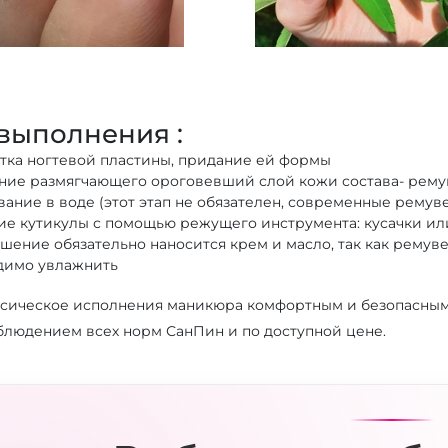
выполнения :
тка ногтевой пластины, придание ей формы
ние размягчающего ороговевший слой кожи состава- рему
ание в воде (этот этап не обязателен, современные ремув
ие кутикулы с помощью режущего инструмента: кусачки и
ршение обязательно наносится крем и масло, так как рему
димо увлажнить
ссическое исполнения маникюра комфортным и безопасным 
облюдением всех норм СанПин и по доступной цене.