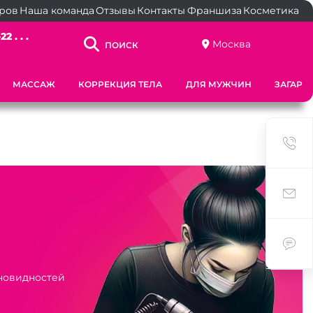
ёров
Наша команда
Отзывы
Контакты
Франшиза
Косметика
2 . . .
Москва
ПОИСК
МАССАЖ
КОРРЕКЦИЯ ТЕЛА
ДЛЯ МУЖЧИН
ЗАГАР
зновидностей