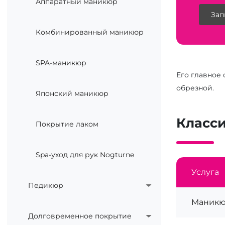
Аппаратный маникюр
Зап
Комбинированный маникюр
SPA-маникюр
Его главное
обрезной.
Японский маникюр
Класс
Покрытие лаком
Spa-уход для рук Nogturne
Услуга
Педикюр
Маникю
Долговременное покрытие