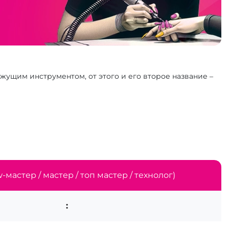
жущим инструментом, от этого и его второе название –
-мастер / мастер / топ мастер / технолог)
: