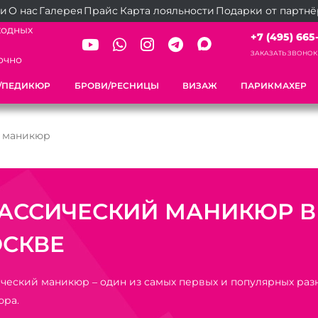
ии
О нас
Галерея
Прайс
Карта лояльности
Подарки от партн
ходных
+7 (495) 665-2
ЗАКАЗАТЬ ЗВОНОК
очно
/ПЕДИКЮР
БРОВИ/РЕСНИЦЫ
ВИЗАЖ
ПАРИКМАХЕР
 маникюр
АССИЧЕСКИЙ МАНИКЮР В
СКВЕ
ческий маникюр – один из самых первых и популярных ра
юра.