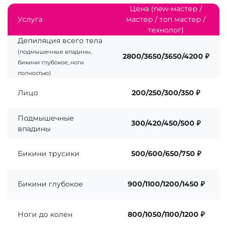
Цена (new-мастер /
Услуга
мастер / топ мастер /
технолог)
Депиляция всего тела
(подмышечные впадины,
2800/3650/3650/4200 ₽
бикини глубокое, ноги
полностью)
Лицо
200/250/300/350 ₽
Подмышечные
300/420/450/500 ₽
впадины
Бикини трусики
500/600/650/750 ₽
Бикини глубокое
900/1100/1200/1450 ₽
Ноги до колен
800/1050/1100/1200 ₽