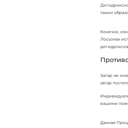
Дигидроксиа
таким образ
⠀
Конечно, изн
Лосьонах ис
дигидроксиа
Против
⠀
Загар не име
загар посте
Индивидуаль
вашими пож
⠀
Данная Проц