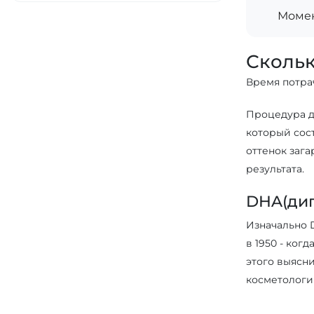
Момен
Скольк
Время потрач
Процедура д
который сос
оттенок зага
результата.
DHA(диг
Изначально 
в 1950 - ког
этого выясни
косметологи
⠀