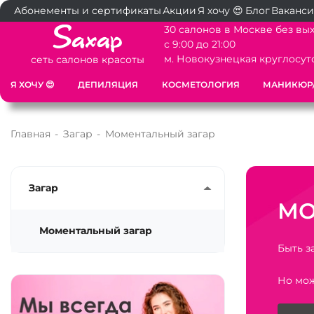
Абонементы и сертификаты
Акции
Я хочу 😍
Блог
Ваканс
30 салонов в Москве без вы
с 9:00 до 21:00
м. Новокузнецкая круглосут
сеть салонов красоты
Я ХОЧУ 😍
ДЕПИЛЯЦИЯ
КОСМЕТОЛОГИЯ
МАНИКЮР
Главная
-
Загар
-
Моментальный загар
Загар
МО
Моментальный загар
Быть з
Но мож