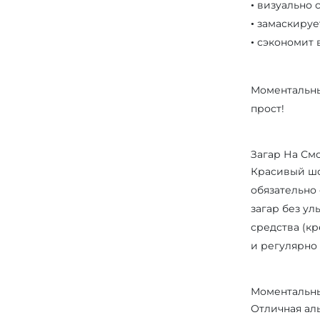
• визуально
• замаскиру
• сэкономит 
⠀
Моментальны
прост!
⠀
Загар На См
Красивый шо
обязательно
загар без у
средства (к
и регулярно
Моментальны
Отличная ал