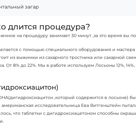
тальный загар
о длится процедура?
енное на процедуру занимает 30 минут ,за это время вы п
елается с помощью специального оборудования и мастера
тоит из выжимки из сахарного тростника или сахарной свек
ра. От 8% до 22%. Мы в работе используем Лосьоны 12%, 14%
идроксиацитон)
DHA(дигидроксиацитон ,который содержится в лосьоне) был
да американская исследовательница Ева Витгенштейн пытал
лось, что таблетки с дигидроксиацетоном способны окраши
и.