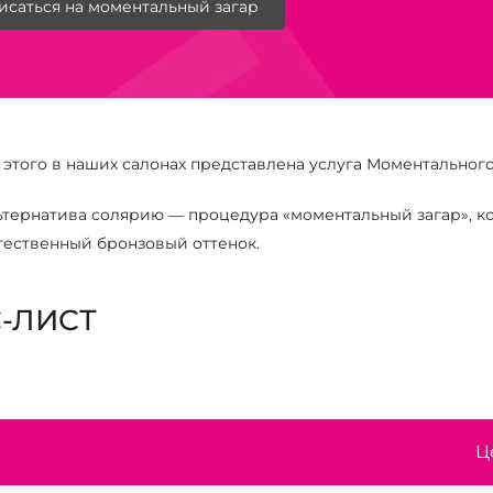
исаться на моментальный загар
 этого в наших салонах представлена услуга Моментального
ьтернатива солярию — процедура «моментальный загар», ко
тественный бронзовый оттенок.
-ЛИСТ
Ц