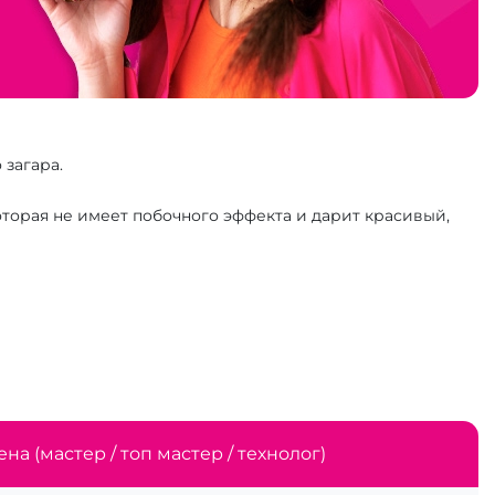
 загара.
торая не имеет побочного эффекта и дарит красивый,
ена (мастер / топ мастер / технолог)