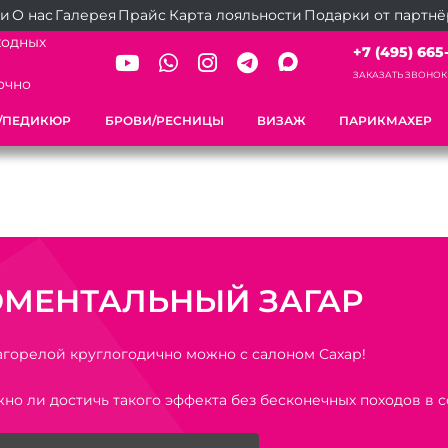
ии
О нас
Галерея
Прайс
Карта лояльности
Подарки от партн
ходных
+7 (495) 665-2
ЗАКАЗАТЬ ЗВОНОК
очно
/ПЕДИКЮР
БРОВИ/РЕСНИЦЫ
ВИЗАЖ
ПАРИКМАХЕР
МЕНТАЛЬНЫЙ ЗАГАР
агорелой круглогодично можно с салоном Сахар!
но ли достичь такого эффекта без бесконечных походов в 