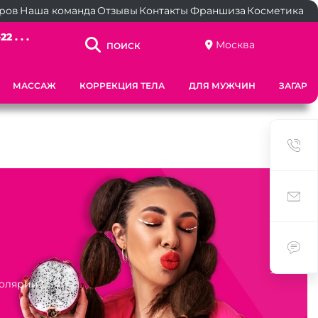
ёров
Наша команда
Отзывы
Контакты
Франшиза
Косметика
2 . . .
Москва
ПОИСК
МАССАЖ
КОРРЕКЦИЯ ТЕЛА
ДЛЯ МУЖЧИН
ЗАГАР
солярий?