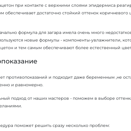
цетон при контакте с верхними слоями эпидермиса реагир
ом обеспечивает достаточно стойкий оттенок коричневого 
ачально формула для загара имела очень много недостатков
пользуются новые формулы - компоненты-увлажнители, кот
цетон и тем самым обеспечивают более естественный цвет
опоказание
ет противопоказаний и подходит даже беременным ,не остав
пенно и равномерно.
ный подход от наших мастеров - поможем в выборе оттенка
еланиями.
едура поможет решить сразу несколько проблем: