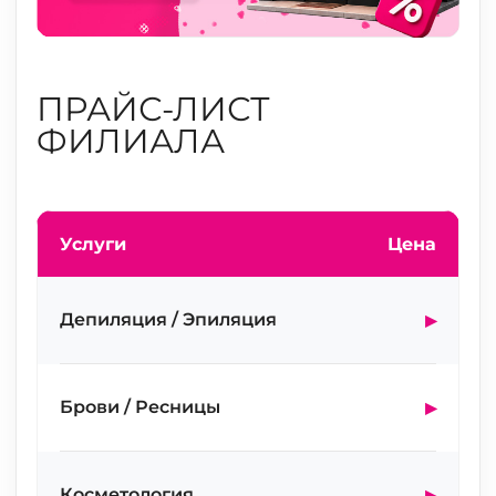
ПРАЙС-ЛИСТ
ФИЛИАЛА
Услуги
Цена
▸
Депиляция / Эпиляция
▸
Восковая депиляция
▸
Брови / Ресницы
▸
Полимерный воск
Депиляция всего тела
от 2100 ₽
▸
Брови
▸
Косметология