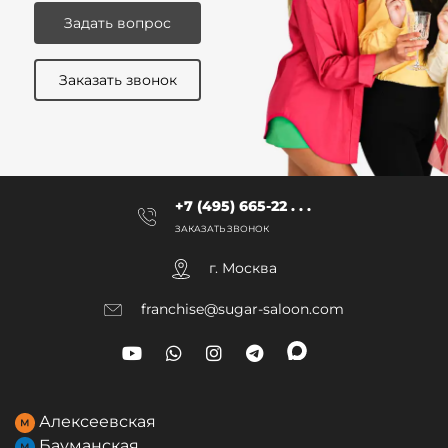
Микротоки по лицу
от 1300 ₽
Задать вопрос
Карбокситерапия
от 1800 ₽
Заказать звонок
Демакияж
от 100 ₽
Удаление татуажа
от 1800 ₽
+7 (495) 665-22 . . .
ЗАКАЗАТЬ ЗВОНОК
Удаление татуировок 1 см
от 500 ₽
г. Москва
Карбоновый пилинг
от 2400 ₽
franchise@sugar-saloon.com
Омоложение одной зоны
от 2400 ₽
Алексеевская
Омоложение кожи лица
от 3600 ₽
Бауманская