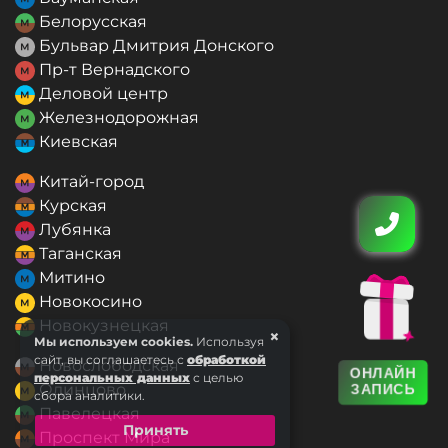
Белорусская
Бульвар Дмитрия Донского
Пр-т Вернадского
Деловой центр
Железнодорожная
Киевская
Китай-город
Курская
Лубянка
Таганская
Митино
Новокосино
Новокузнецкая
×
Мы используем cookies.
Используя
сайт, вы соглашаетесь с
обработкой
Новослободская
ОНЛАЙН
персональных данных
с целью
Одинцово
ЗАПИСЬ
сбора аналитики.
Павелецкая
Принять
Проспект Мира