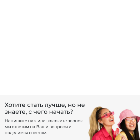
Чистка лица GiGi / Holy Land
от 3500 ₽
Лечение гипергидроза Диспорт
от 22300 ₽
SPA-чистка лица
от 3700 ₽
Лечение гипергидроза Релатокс
от 220 ₽
Гидро чистка лица
от 4200 ₽
Коллагенотерапия
от 12900 ₽
Удаление милиумов
от 100 ₽
Уход Christina
от 2400 ₽
Хотите стать лучше, но не
Уход GiGi / Holy Land
от 3500 ₽
знаете, с чего начать?
Напишите нам или закажите звонок –
Экспресс уход Holy Land / GiGi
от 2050 ₽
мы ответим на Ваши вопросы и
поделимся советом.