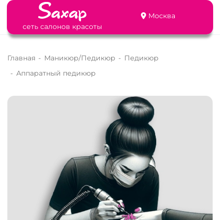
Москва
сеть салонов красоты
Главная
-
Маникюр/Педикюр
-
Педикюр
-
Аппаратный педикюр