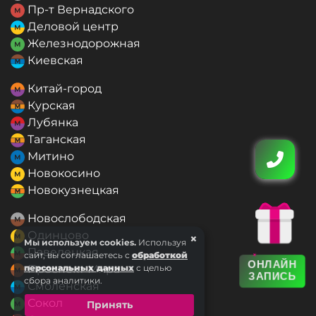
Пр-т Вернадского
Деловой центр
Железнодорожная
Киевская
Китай-город
Курская
Лубянка
Таганская
Митино
Новокосино
Новокузнецкая
Новослободская
Одинцово
×
Мы используем cookies.
Используя
Павелецкая
сайт, вы соглашаетесь с
обработкой
ОНЛАЙН
персональных данных
Проспект Мира
с целью
ЗАПИСЬ
сбора аналитики.
Смоленская
Сокол
Принять