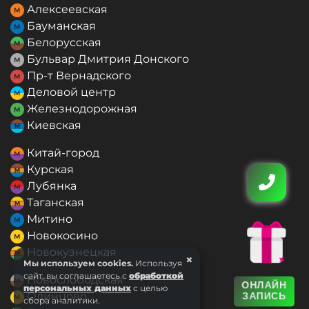
Алексеевская
Бауманская
Белорусская
Бульвар Дмитрия Донского
Пр-т Вернадского
Деловой центр
Железнодорожная
Киевская
Китай-город
Курская
Лубянка
Таганская
Митино
Новокосино
Новокузнецкая
×
Мы используем cookies.
Используя
сайт, вы соглашаетесь с
обработкой
Новослободская
ОНЛАЙН
персональных данных
с целью
Одинцово
ЗАПИСЬ
сбора аналитики.